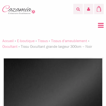
Accueil
»
E-boutique
»
Tissus
»
Tissus d'ameublement
»
Occultant
»
Tissu Occultant grande largeur 300cm – Noir